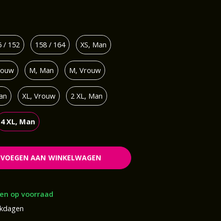
 / 152
158 / 164
XS, Man
rouw
M, Man
M, Vrouw
an
XL, Vrouw
2 XL, Man
4 XL, Man
EVOEGEN AAN WINKELWAGEN
en op voorraad
rkdagen