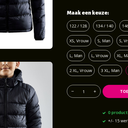
Maak een keuze:
122 / 128
134 / 140
146
XS, Vrouw
S, Man
S, V
L, Man
L, Vrouw
XL, M
2 XL, Vrouw
3 XL, Man
TO
0 product
+/- 15 we