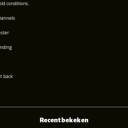
old conditions.
hannels
ester
anding
at back
Recent bekeken