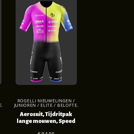
ROGELLI NIEUWELINGEN /
E.
JUNIOREN / ELITE / BELOFTE.
Aerosuit, Tijdritpak
lange mouwen, Speed
€ 94,00