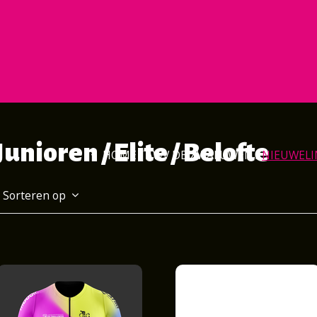
unioren / Elite / Belofte
HOME
AWV DE ZWALUWEN
NIEUWELIN
Sorteren op