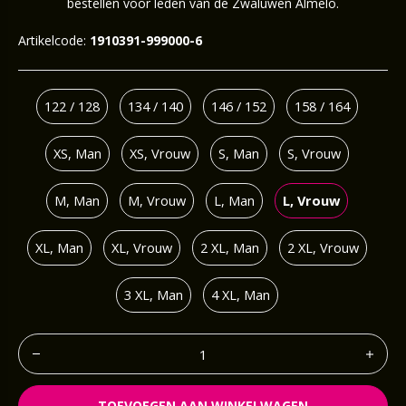
bestellen voor leden van de Zwaluwen Almelo.
Artikelcode:
1910391-999000-6
122 / 128
134 / 140
146 / 152
158 / 164
XS, Man
XS, Vrouw
S, Man
S, Vrouw
M, Man
M, Vrouw
L, Man
L, Vrouw
XL, Man
XL, Vrouw
2 XL, Man
2 XL, Vrouw
3 XL, Man
4 XL, Man
TOEVOEGEN AAN WINKELWAGEN