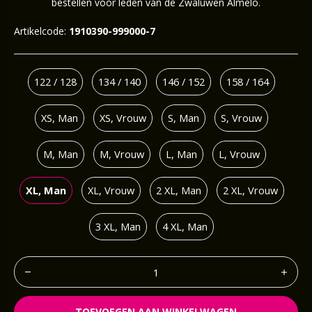
bestellen voor leden van de Zwaluwen Almelo.
Artikelcode:
1910390-999000-7
122 / 128
134 / 140
146 / 152
158 / 164
XS, Man
XS, Vrouw
S, Man
S, Vrouw
M, Man
M, Vrouw
L, Man
L, Vrouw
XL, Man
XL, Vrouw
2 XL, Man
2 XL, Vrouw
3 XL, Man
4 XL, Man
TOEVOEGEN AAN WINKELWAGEN