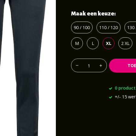
Maak een keuze:
90 / 100
110 / 120
130 
M
L
XL
2 XL
TO
0 product
+/- 15 we