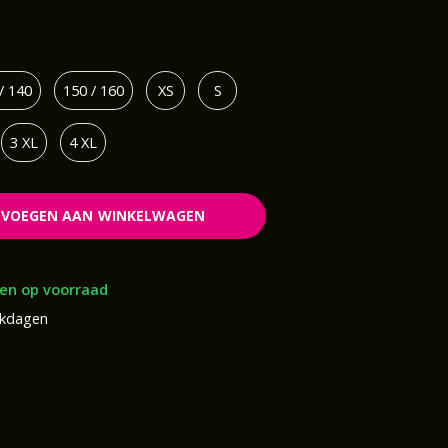
/ 140
150 / 160
XS
S
3 XL
4 XL
EVOEGEN AAN WINKELWAGEN
en op voorraad
rkdagen