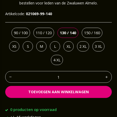
bestellen voor leden van de Zwaluwen Almelo.
Artikelcode:
021069-99-140
90 / 100
110 / 120
130 / 140
150 / 160
XS
S
M
L
XL
2 XL
3 XL
4 XL
TOEVOEGEN AAN WINKELWAGEN
0 producten op voorraad