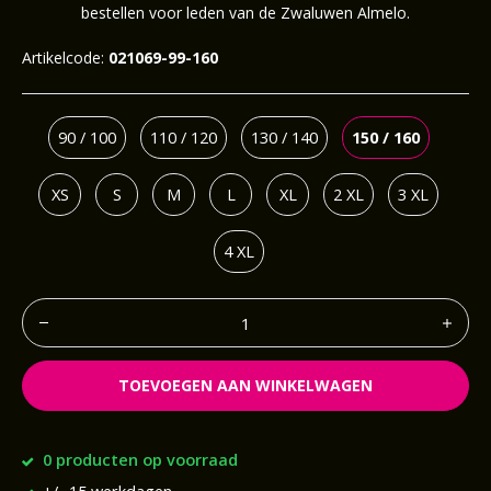
bestellen voor leden van de Zwaluwen Almelo.
Artikelcode:
021069-99-160
90 / 100
110 / 120
130 / 140
150 / 160
XS
S
M
L
XL
2 XL
3 XL
4 XL
TOEVOEGEN AAN WINKELWAGEN
0 producten op voorraad