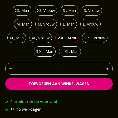
XS, Man
XS, Vrouw
S , Man
S, Vrouw
M, Man
M, Vrouw
L, Man
L, Vrouw
XL, Man
XL, Vrouw
2 XL, Man
2 XL, Vrouw
3 XL, Man
4 XL, Man
TOEVOEGEN AAN WINKELWAGEN
0 producten op voorraad
+/- 15 werkdagen