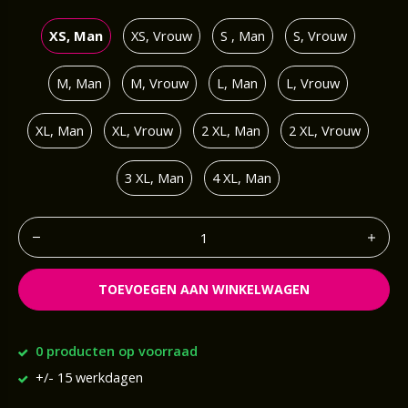
XS, Man
XS, Vrouw
S , Man
S, Vrouw
M, Man
M, Vrouw
L, Man
L, Vrouw
XL, Man
XL, Vrouw
2 XL, Man
2 XL, Vrouw
3 XL, Man
4 XL, Man
TOEVOEGEN AAN WINKELWAGEN
0 producten op voorraad
+/- 15 werkdagen