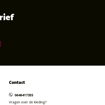
rief
Contact
0646417355
Vragen over de kleding?