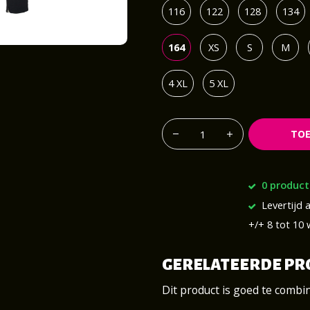
116
122
128
134
164
XS
S
M
4 XL
5 XL
TO
0 product
Levertijd a
+/+ 8 tot 10
GERELATEERDE P
Dit product is goed te combi