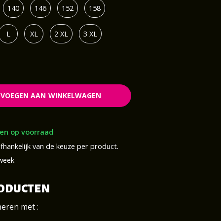
140
146
152
158
L
XL
2 XL
3 XL
EVOEGEN AAN WINKELWAGEN
en op voorraad
fhankelijk van de keuze per product.
 week
RODUCTEN
neren met :