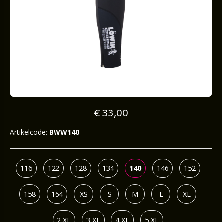
€ 33,00
Artikelcode:
BWW140
116
122
128
134
140
146
152
158
164
XS
S
M
L
XL
2 XL
3 XL
4 XL
5 XL