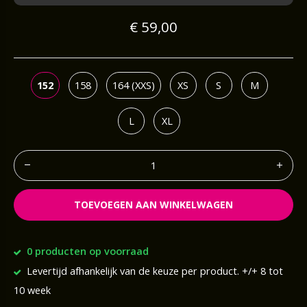
€ 59,00
152
158
164 (XXS)
XS
S
M
L
XL
TOEVOEGEN AAN WINKELWAGEN
0 producten op voorraad
Levertijd afhankelijk van de keuze per product. +/+ 8 tot
10 week