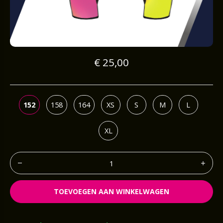
€ 25,00
152
158
164
XS
S
M
L
XL
TOEVOEGEN AAN WINKELWAGEN