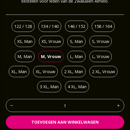
bestellen voor leden van de Zwaluwen Almelo.
122 / 128
134 / 140
146 / 152
158 / 164
XS, Man
XS, Vrouw
S, Man
S, Vrouw
M, Man
M, Vrouw
L, Man
L, Vrouw
XL, Man
XL, Vrouw
2 XL, Man
2 XL, Vrouw
3 XL, Man
4 XL, Man
TOEVOEGEN AAN WINKELWAGEN