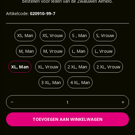
bestellen voor leden van de Zwaluwen Almelo.
Artikelcode:
020910-99-7
XS, Man
XS, Vrouw
S , Man
S, Vrouw
M, Man
M, Vrouw
L, Man
L, Vrouw
XL, Man
XL, Vrouw
2 XL, Man
2 XL, Vrouw
3 XL, Man
4 XL, Man
TOEVOEGEN AAN WINKELWAGEN