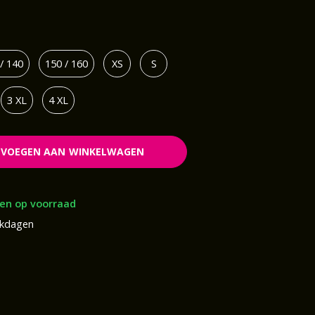
/ 140
150 / 160
XS
S
3 XL
4 XL
EVOEGEN AAN WINKELWAGEN
en op voorraad
rkdagen