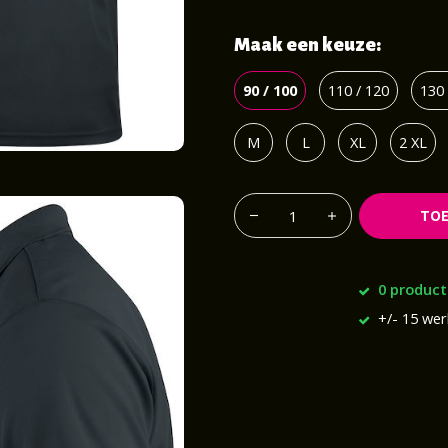
Maak een keuze:
90 / 100
110 / 120
130 
M
L
XL
2 XL
TO
0 product
+/- 15 we