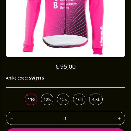
€ 95,00
Artikelcode:
SWJ116
116
128
158
164
4 XL